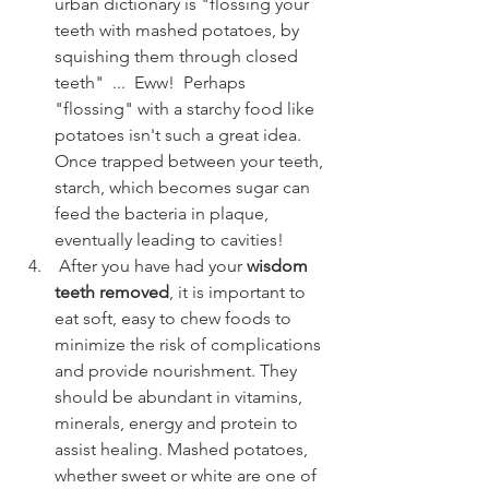
urban dictionary is "flossing your 
teeth with mashed potatoes, by 
squishing them through closed 
teeth"  ...  Eww!  Perhaps 
"flossing" with a starchy food like 
potatoes isn't such a great idea. 
Once trapped between your teeth, 
starch, which becomes sugar can 
feed the bacteria in plaque, 
eventually leading to cavities!
 After you have had your
 wisdom 
teeth removed
, it is important to 
eat soft, easy to chew foods to 
minimize the risk of complications 
and provide nourishment. They 
should be abundant in vitamins, 
minerals, energy and protein to 
assist healing. Mashed potatoes, 
whether sweet or white are one of 