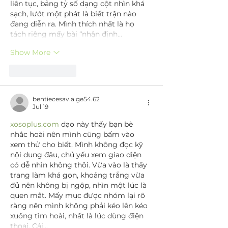
liên tục, bảng tỷ số dạng cột nhìn khá 
sạch, lướt một phát là biết trận nào 
đang diễn ra. Mình thích nhất là họ 
tách riêng mấy bài “nhận định…
Show More
Like
Reply
bentiecesav.a.ge54.62
Jul 19
xosoplus.com
 dạo này thấy bạn bè 
nhắc hoài nên mình cũng bấm vào 
xem thử cho biết. Mình không đọc kỹ 
nội dung đâu, chủ yếu xem giao diện 
có dễ nhìn không thôi. Vừa vào là thấy 
trang làm khá gọn, khoảng trắng vừa 
đủ nên không bị ngộp, nhìn một lúc là 
quen mắt. Mấy mục được nhóm lại rõ 
ràng nên mình không phải kéo lên kéo 
xuống tìm hoài, nhất là lúc dùng điện 
thoại. Cái…