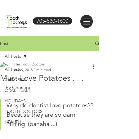
705-530-1600
Post
All Posts
The Tooth Doctors
All Posts
Aug 9, 2018
2 min read
Must Love Potatoes . . .
CHILDREN
By Christine
ORAL HEALTH
HOLIDAYS
Why do dentist love potatoes??
TOOTH DOCTORS
Because they are so darn 
HEALTH
"filling"(bahaha ...)