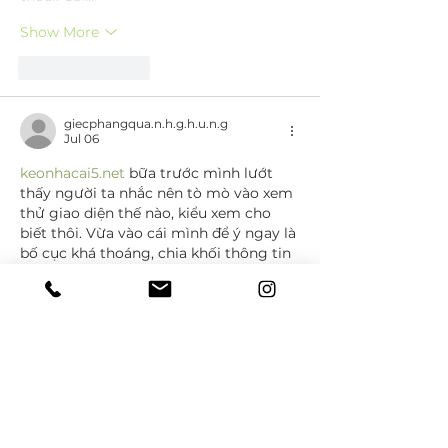
Show More
Like
Reply
giecphangqua.n.h.g.h.u.n.g
Jul 06
keonhacai5.net
 bữa trước mình lướt 
thấy người ta nhắc nên tò mò vào xem 
thử giao diện thế nào, kiểu xem cho 
biết thôi. Vừa vào cái mình để ý ngay là 
bố cục khá thoáng, chia khối thông tin 
nhìn gọn nên không bị rối mắt. Mình 
không thích mấy trang nhét chữ dày 
đặc, còn trang này thì nhìn một vòng 
là hiểu chỗ nào là nội dung chính, chỗ 
nào là bảng số liệu. Lướt xuống cũng…
Show More
Like
Reply