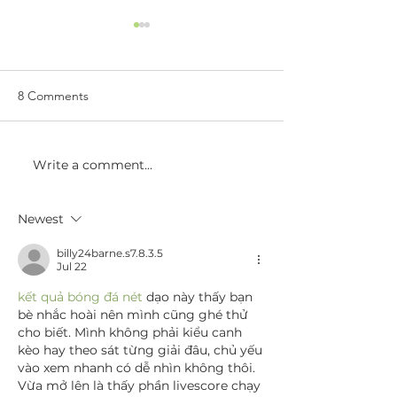
8 Comments
Write a comment...
Should I Go To The
We Are Celebrat
Dentist?
Week!
Newest
billy24barne.s7.8.3.5
Jul 22
kết quả bóng đá nét
 dạo này thấy bạn 
bè nhắc hoài nên mình cũng ghé thử 
cho biết. Mình không phải kiểu canh 
kèo hay theo sát từng giải đâu, chủ yếu 
vào xem nhanh có dễ nhìn không thôi. 
Vừa mở lên là thấy phần livescore chạy 